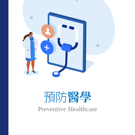
預防
醫學
Preventive Healthcare