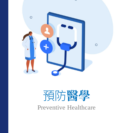
預防
醫學
Preventive Healthcare