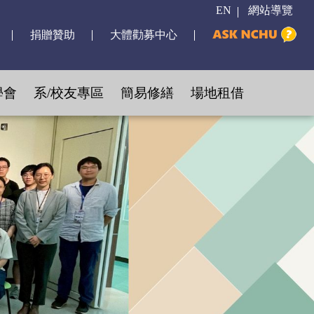
EN
網站導覽
捐贈贊助
大體勸募中心
學會
系/校友專區
簡易修繕
場地租借