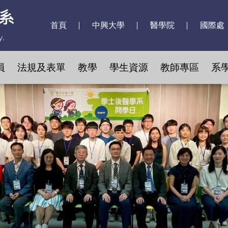
首頁
中興大學
醫學院
國際處
員
法規及表單
教學
學生資源
教師專區
系