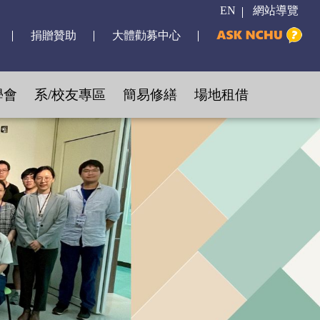
EN
網站導覽
捐贈贊助
大體勸募中心
學會
系/校友專區
簡易修繕
場地租借