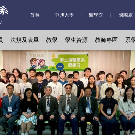
首頁
中興大學
醫學院
國際處
員
法規及表單
教學
學生資源
教師專區
系