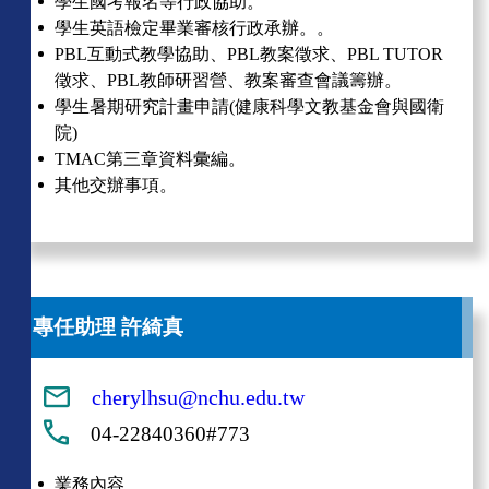
學生國考報名等行政協助。
學生英語檢定畢業審核行政承辦。。
PBL
互動式教學協助、
PBL
教案徵求、
PBL TUTOR
徵求、
PBL
教師研習營、教案審查會議籌辦。
學生暑期研究計畫申請
(
健康科學文教基金會與國衛
院
)
TMAC
第三章資料彙編。
其他交辦事項。
專任助理 許綺真
cherylhsu@nchu.edu.tw
04-22840360#773
業務內容