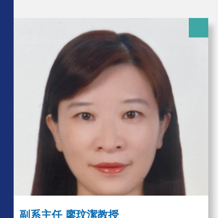
副系主任 廖玟潔教授