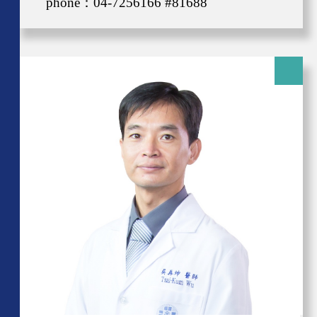
phone：04-7256166 #81688