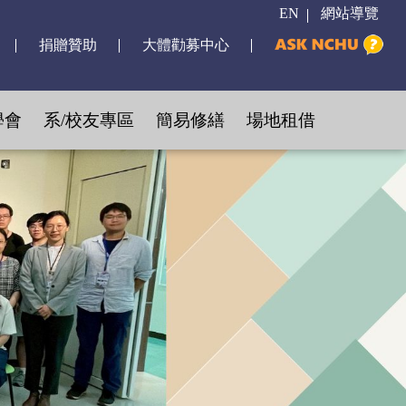
EN
網站導覽
捐贈贊助
大體勸募中心
學會
系/校友專區
簡易修繕
場地租借