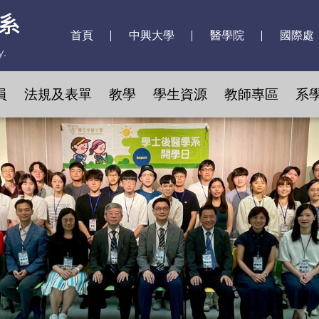
首頁
中興大學
醫學院
國際處
員
法規及表單
教學
學生資源
教師專區
系