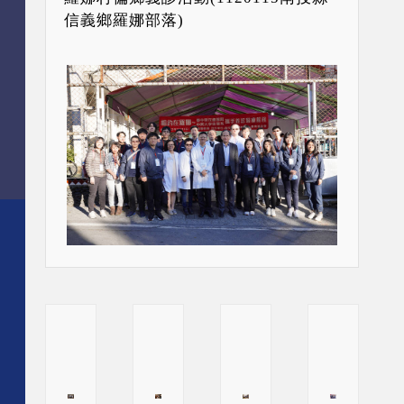
信義鄉羅娜部落)